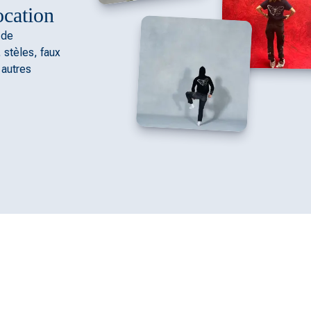
ocation
 de
 stèles, faux
 autres