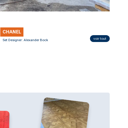
CHANEL
voir tout
Set Designer: Alexander Bock