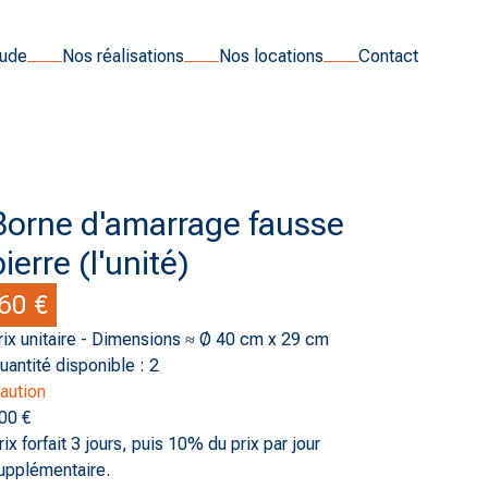
tude
Nos réalisations
Nos locations
Contact
Borne d'amarrage fausse
pierre (l'unité)
60 €
rix unitaire - Dimensions ≈ Ø 40 cm x 29 cm
uantité disponible : 2
aution
00 €
rix forfait 3 jours, puis 10% du prix par jour
upplémentaire.