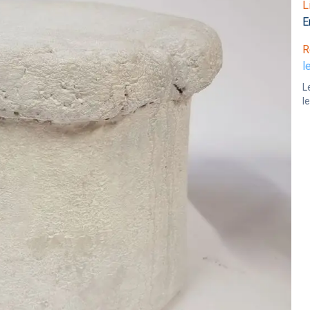
L
E
R
l
L
l