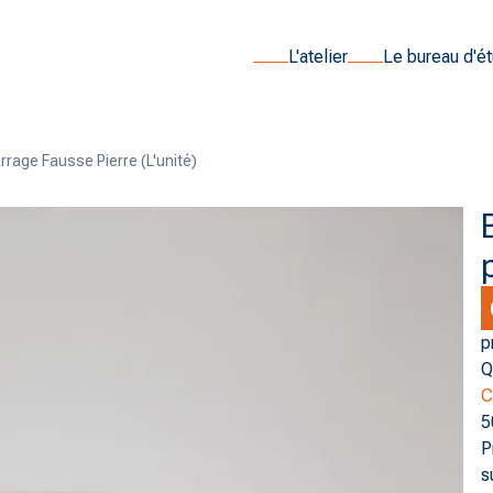
L'atelier
Le bureau d'é
rage Fausse Pierre (l'unité)
p
Q
C
5
P
s