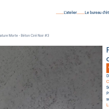
L'atelier
Le bureau d'é
ature Morte - Béton Ciré Noir #3
D
C
5
P
s
L