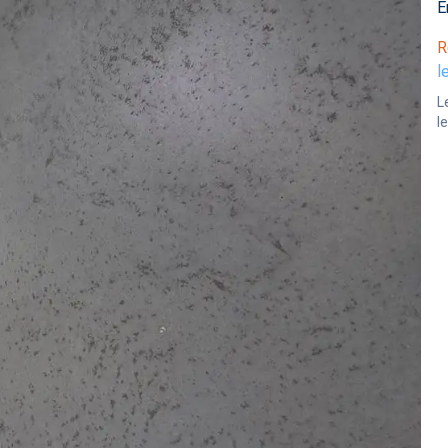
E
R
l
L
l