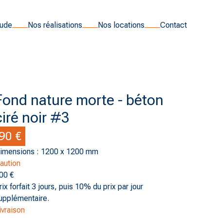
tude
Nos réalisations
Nos locations
Contact
Fond nature morte - béton
ciré noir #3
90 €
imensions : 1200 x 1200 mm
aution
00 €
rix forfait 3 jours, puis 10% du prix par jour
upplémentaire.
ivraison