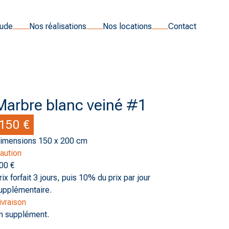
tude
Nos réalisations
Nos locations
Contact
Marbre blanc veiné #1
150 €
imensions 150 x 200 cm
aution
00 €
rix forfait 3 jours, puis 10% du prix par jour
upplémentaire.
ivraison
n supplément.