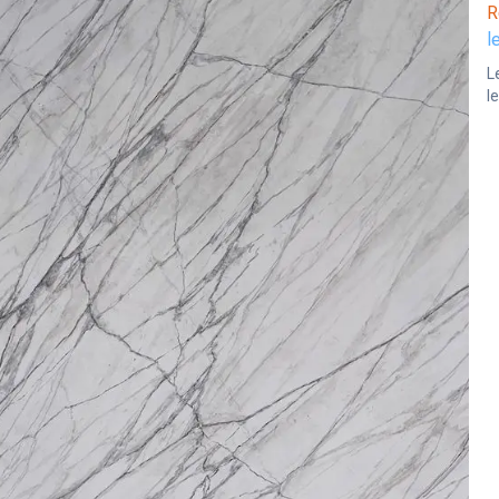
R
l
L
l