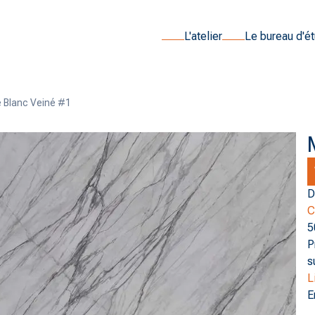
L'atelier
Le bureau d'é
 Blanc Veiné #1
D
C
5
P
s
L
E