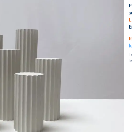
P
s
L
E
R
l
L
l