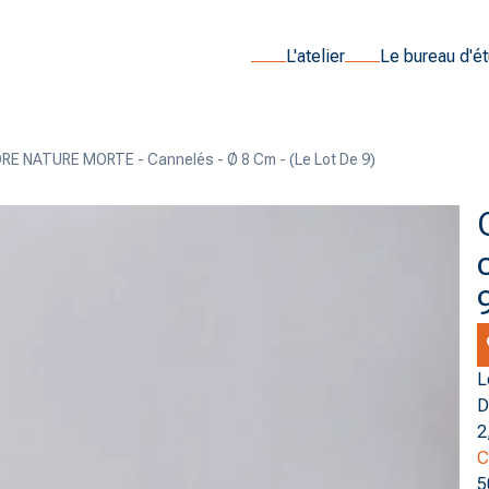
L'atelier
Le bureau d'é
RE NATURE MORTE - Cannelés - Ø 8 Cm - (le Lot De 9)
L
D
2
C
5