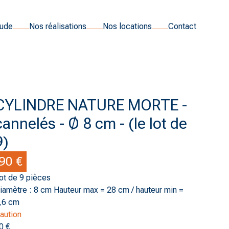
tude
Nos réalisations
Nos locations
Contact
CYLINDRE NATURE MORTE -
cannelés - Ø 8 cm - (le lot de
9)
90 €
ot de 9 pièces
iamètre : 8 cm Hauteur max = 28 cm / hauteur min =
,6 cm
aution
0 €