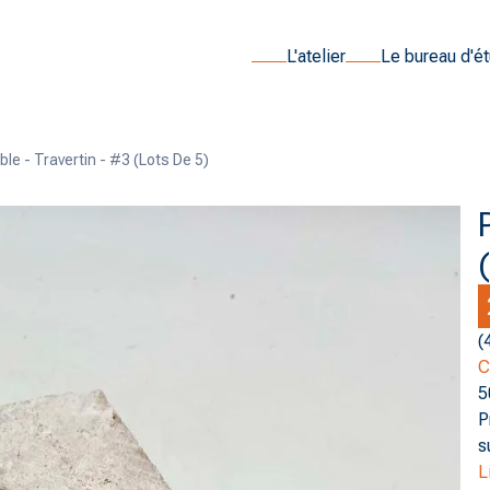
L'atelier
Le bureau d'é
ble - Travertin - #3 (lots De 5)
(
C
5
P
s
L