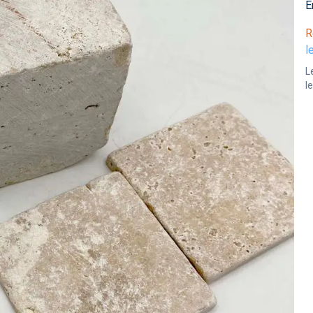
E
R
l
L
l