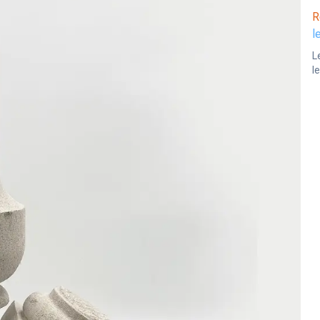
R
l
L
l