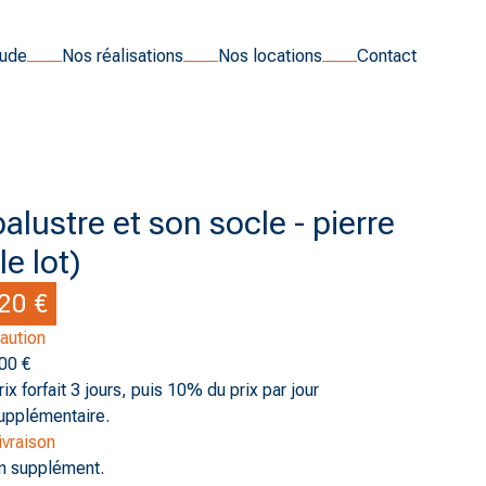
tude
Nos réalisations
Nos locations
Contact
balustre et son socle - pierre
le lot)
20 €
aution
00 €
rix forfait 3 jours, puis 10% du prix par jour
upplémentaire.
ivraison
n supplément.