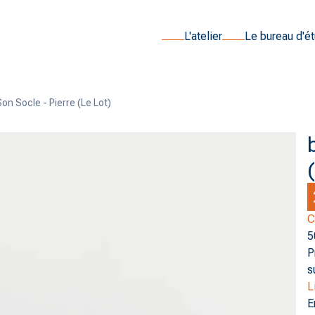
L'atelier
Le bureau d'é
Son Socle - Pierre (le Lot)
(
C
5
P
s
L
E