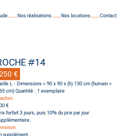
tude
Nos réalisations
Nos locations
Contact
ROCHE #14
250 €
aille L - Dimensions ≈ 90 x 90 x (h) 130 cm (humain =
65 cm) Quantité : 1 exemplaire
aution
00 €
rix forfait 3 jours, puis 10% du prix par jour
upplémentaire.
ivraison
n supplément.