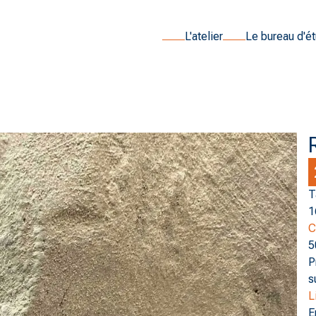
L'atelier
Le bureau d'é
T
1
C
5
P
s
L
E