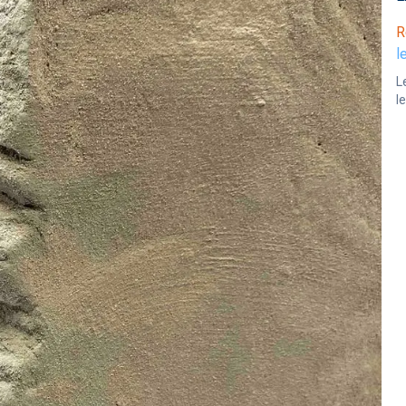
R
l
L
l